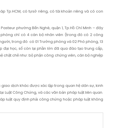
áp Tp.HCM, có tựsở riêng, có tài khoản riêng và có con
97 Pasteur phường Bến Nghé, quận 1, Tp.Hồ Chí Minh – đây
 phòng chỉ có 4 cán bộ nhân viên (trong đó có 2 công
2 người, trong đó có 01 Trưởng phòng và 02 Phó phòng, 13
 đại học, số còn lại phần lớn đã qua đào tạo trung cấp,
 chặt chẽ như: bộ phận công chứng viên, cán bộ nghiệp
giao dịch khác được xác lập trong quan hệ dân sự, kinh
nh tại Luật Công Chứng, và các văn bản pháp luật liên quan.
p luật quy định phải công chứng hoặc pháp luật không