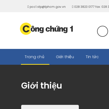
pcc1.stp@tphcm.gov.vn
028 3823 0177 fax: 028
Trang chủ
Giới thiệu
Tin tức
Giới thiệu