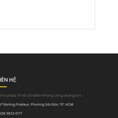
LIÊN HỆ
ở tư pháp TP Hồ Chí Minh Phòng công chứng số 1
97 Đường Pasteur, Phường Sài Gòn, TP. HCM
028 3823 0177