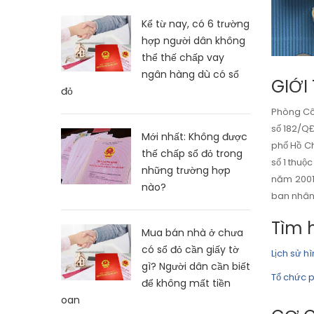
Kể từ nay, có 6 trường
hợp người dân không
thể thế chấp vay
ngân hàng dù có sổ
GIỚI
đỏ
Phòng Côn
số 182/Q
Mới nhất: Không được
phố Hồ 
thế chấp sổ đỏ trong
số 1 thu
những trường hợp
năm 2001 
nào?
ban nhân 
Tìm 
Mua bán nhà ở chưa
có sổ đỏ cần giấy tờ
Lịch sử h
gì? Người dân cần biết
Tổ chức 
để không mất tiền
oan