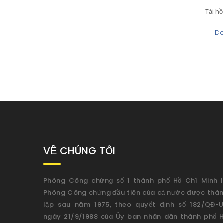
Tải h
Do
VỀ CHÚNG TÔI
Phòng Công chứng số 1 thành phố Hồ Chí Minh l
Phòng Công chứng đầu tiên của cả nước được thà
lập sau năm 1975, theo quyết định số 182/QĐ-
ngày 21/9/1988 của Ủy ban nhân dân thành phố H