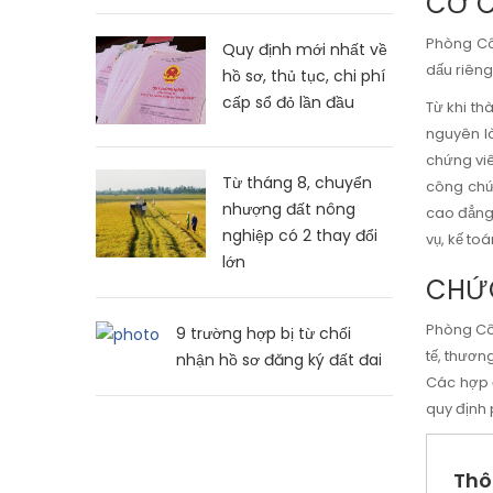
CƠ 
Phòng Côn
Quy định mới nhất về
dấu riêng
hồ sơ, thủ tục, chi phí
cấp sổ đỏ lần đầu
Từ khi th
nguyên l
chứng viê
Từ tháng 8, chuyển
công chứn
nhượng đất nông
cao đẳng
nghiệp có 2 thay đổi
vụ, kế toá
lớn
CHỨC
Phòng Côn
9 trường hợp bị từ chối
tế, thươ
nhận hồ sơ đăng ký đất đai
Các hợp đ
quy định 
Thô