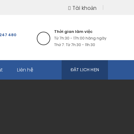
Tài khoản
Thời gian làm việc
247 480
Từ 7h:30 - 17h:00 hàng ngày
Thứ 7: Từ 7h:30 - 11h:30
ật
Liên hệ
ĐẶT LỊCH HẸN