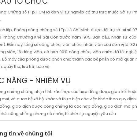
CẤU TỔ CHỨC
g Chứng số 1 Tp.HCM là đơn vị sự nghiệp có thu trực thuộc Sở Tư Ph
.
ành lập, Phòng công chứng số 1 Tp.Hồ Chí Minh được đặt trụ sở tại số 
à Phòng Chưởng Khế Sài Gòn trước năm 1975. Ban đầu, nhân sự của
n). Đến nay, tổng số công chức, viên chức, nhân viên của đơn vị là: 3
g viên, 16 đảng viên, có hơn 90% công chức, viên chức đã tốt nghiệp
. Bộ máy của phòng được phân chia thành các bộ phận có mối quan hệ
n, quầy thu, lưu trữ, bảo vệ
 NĂNG - NHIỆM VỤ
g chứng chứng nhận tính xác thực của hợp đồng được giao kết hoặc 
ng mại, và quan hệ xã hội khác và thực hiện các việc khác theo quy đị
ồng, giao dịch được công chứng là các hợp đồng, giao dịch mà phá
phải công chứng nhưng cá nhân, tổ̉ chức tự nguyện yêu cầu.
ng tin về chúng tôi