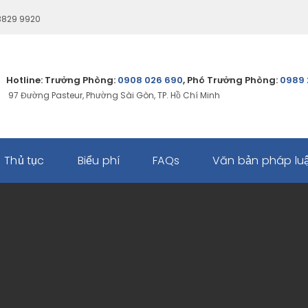
 3829 9920
Hotline: Trưởng Phòng:
0908 026 690
, Phó Trưởng Phòng:
0989 
97 Đường Pasteur, Phường Sài Gòn, TP. Hồ Chí Minh
Thủ tục
Biểu phí
FAQs
Văn bản pháp lu