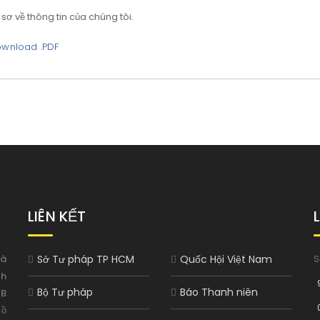
ồ sơ về thông tin của chúng tôi.
wnload .PDF
LIÊN KẾT
à
Sở Tư pháp TP HCM
Quốc Hội Việt Nam
S
nh
Bộ Tư pháp
Báo Thanh niên
UB
ồ