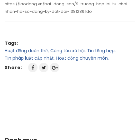
https://laodong.vn/bat-dong-san/9-truong-hop-bi-tu-choi-
nhan-ho-so-dang-ky-dat-dai-1381286.ldo
Tags:
Hoạt động đoàn thể,
Công tác xã hội,
Tin tổng hợp,
Tin pháp luật cập nhật,
Hoạt động chuyên môn,
Share:
Danh mục