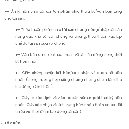
sản riêng, cụ thể:
++ Án ly hôn chia tài sản/án phân chia thừa kế/văn bản tặng
cho tài sản;
++ Thỏa thuận phân chia tài sản chung riêng/nhập tài sản
riêng vào khối tài sản chung vợ chồng, thỏa thuận xác lập
chế độ tài sản của vợ chồng;
++ Văn bản cam kết/thỏa thuận về tài sản riêng trong thời
kỳ hôn nhân;
++ Giấy chứng nhận kết hôn/xác nhận về quan hệ hôn
nhân (trong trường hợp sống chung nhưng chưa làm thủ
tục đăng ký kết hôn);
++ Giấy tờ xác định về việc tài sản nằm ngoài thời kỳ hôn
nhân: Giấy xác nhận về tình trạng hôn nhân (trên cơ sở đối
chiếu với thời điểm tạo dựng tài sản).
Tổ chức.