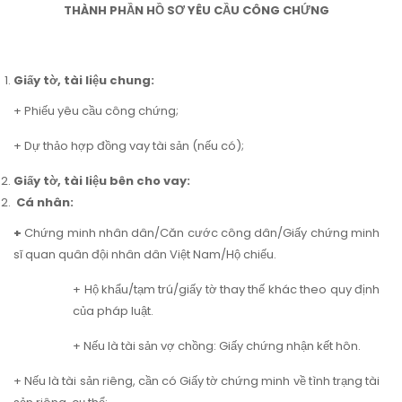
THÀNH PHẦN HỒ SƠ YÊU CẦU CÔNG CHỨNG
Giấy tờ, tài liệu chung:
+ Phiếu yêu cầu công chứng;
+ Dự thảo hợp đồng vay tài sản (nếu có);
Giấy tờ, tài liệu bên cho vay:
Cá nhân:
+
Chứng minh nhân dân/Căn cước công dân/Giấy chứng minh
sĩ quan quân đội nhân dân Việt Nam/Hộ chiếu.
+ Hộ khẩu/tạm trú/giấy tờ thay thế khác theo quy định
của pháp luật.
+ Nếu là tài sản vợ chồng: Giấy chứng nhận kết hôn.
+ Nếu là tài sản riêng, cần có Giấy tờ chứng minh về tình trạng tài