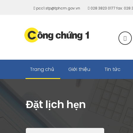
pcc1.stp@tphcm.gov.vn
028 3823 0177 fax: 028
Trang chủ
Giới thiệu
Tin tức
Đặt lịch hẹn