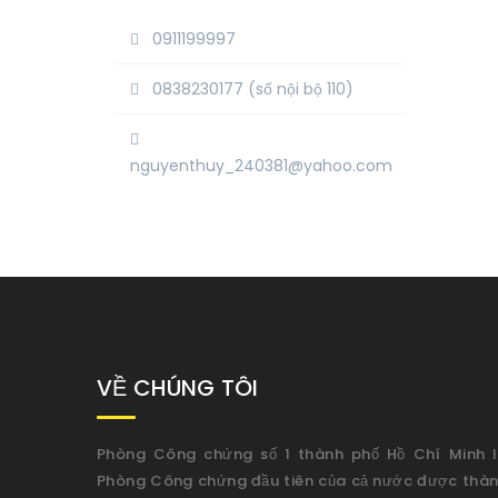
0911199997
0838230177 (số nội bộ 110)
nguyenthuy_240381@yahoo.com
VỀ CHÚNG TÔI
Phòng Công chứng số 1 thành phố Hồ Chí Minh l
Phòng Công chứng đầu tiên của cả nước được thà