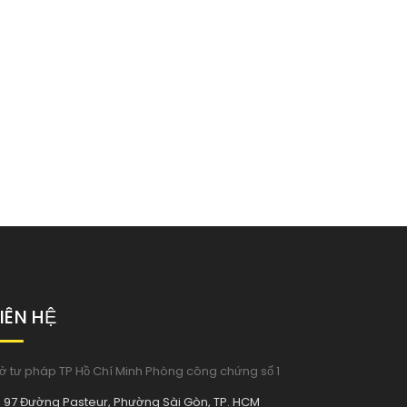
LIÊN HỆ
ở tư pháp TP Hồ Chí Minh Phòng công chứng số 1
97 Đường Pasteur, Phường Sài Gòn, TP. HCM