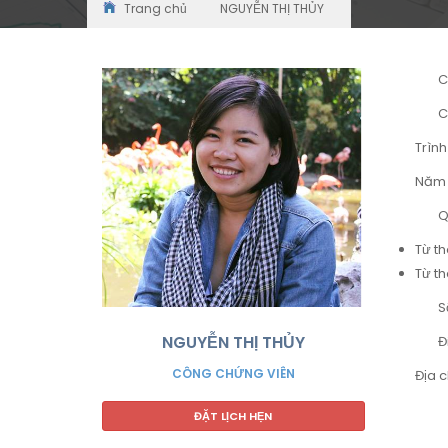
Trang chủ
NGUYỄN THỊ THỦY
C
C
Trình
Năm 
Q
Từ t
Từ th
S
NGUYỄN THỊ THỦY
Đ
CÔNG CHỨNG VIÊN
Địa 
ĐẶT LỊCH HẸN