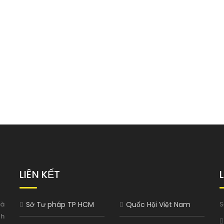
LIÊN KẾT
à
Sở Tư pháp TP HCM
Quốc Hội Việt Nam
S
nh