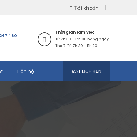
Tài khoản
Thời gian làm việc
247 480
Từ 7h:30 - 17h:00 hàng ngày
Thứ 7: Từ 7h:30 - 11h:30
ật
Liên hệ
ĐẶT LỊCH HẸN