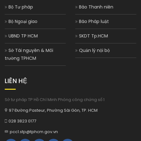
Bộ Tư pháp
Báo Thanh niên
Bộ Ngoại giao
Báo Pháp luật
UBND TP HCM
SKDT Tp.HCM
Sở Tài nguyên & Môi
Quản lý nội bộ
trường TPHCM
LIÊN HỆ
Sở tư pháp TP Hồ Chí Minh Phòng công chứng số 1
97 Đường Pasteur, Phường Sài Gòn, TP. HCM
028 3823 0177
pcc1.stp@tphcm.gov.vn